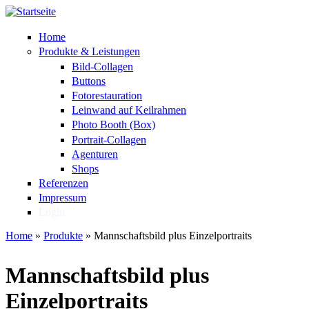
Direkt zum Inhalt
Home
Produkte & Leistungen
Bild-Collagen
Buttons
Fotorestauration
Leinwand auf Keilrahmen
Photo Booth (Box)
Portrait-Collagen
Agenturen
Shops
Referenzen
Impressum
Login
Home
»
Produkte
»
Mannschaftsbild plus Einzelportraits
Sie sind hier
Mannschaftsbild plus
Einzelportraits